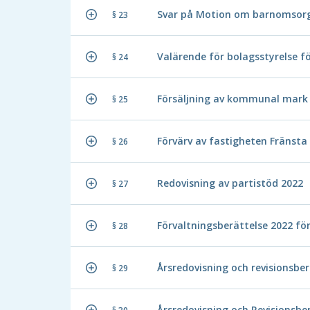
Svar på Motion om barnomsor
§ 23
Valärende för bolagsstyrelse f
§ 24
Försäljning av kommunal mark 
§ 25
Förvärv av fastigheten Fränsta
§ 26
Redovisning av partistöd 2022
§ 27
Förvaltningsberättelse 2022 för
§ 28
Årsredovisning och revisionsber
§ 29
Årsredovisning och Revisionsbe