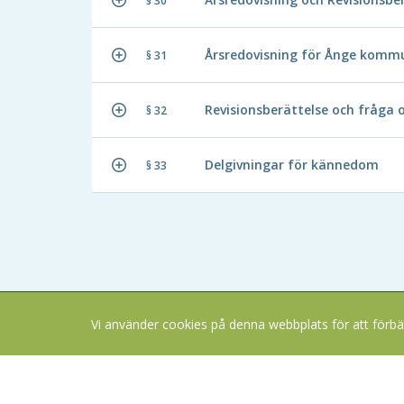
§ 30
Årsredovisning för Ånge komm
§ 31
Revisionsberättelse och fråga
§ 32
Delgivningar för kännedom
§ 33
Vi använder cookies på denna webbplats för att förbä
Copyright В© 2026