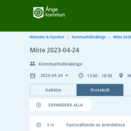
Nämnder & Styrelser
Kommunfullmäktige
Möte 2023
Möte 2023-04-24
Kommunfullmäktige
2023-04-24
13:00 - 16:30
M
Kallelse
Protokoll
EXPANDERA ALLA
Fastställande av ärendelista
§ 15