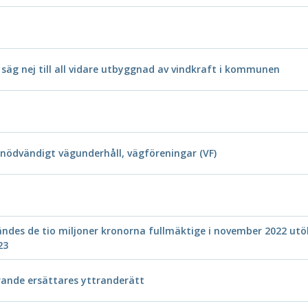
äg nej till all vidare utbyggnad av vindkraft i kommunen
ödvändigt vägunderhåll, vägföreningar (VF)
nvändes de tio miljoner kronorna fullmäktige i november 2022 
23
rande ersättares yttranderätt