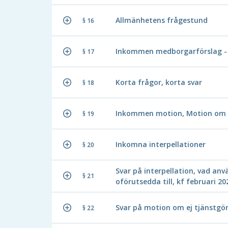
Allmänhetens frågestund
§ 16
Inkommen medborgarförslag - s
§ 17
Korta frågor, korta svar
§ 18
Inkommen motion, Motion om n
§ 19
Inkomna interpellationer
§ 20
Svar på interpellation, vad a
§ 21
oförutsedda till, kf februari 20
Svar på motion om ej tjänstgö
§ 22