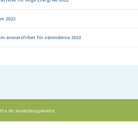
un 2022
 om ansvarsfrihet för nämnderna 2022
ttra din användarupplevelse.