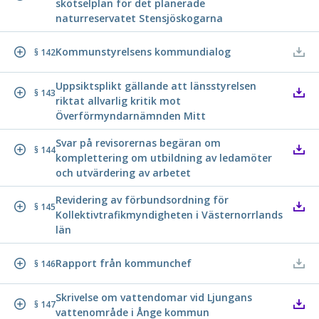
skötselplan för det planerade
naturreservatet Stensjöskogarna
Kommunstyrelsens kommundialog
§ 142
Uppsiktsplikt gällande att länsstyrelsen
§ 143
riktat allvarlig kritik mot
Överförmyndarnämnden Mitt
Svar på revisorernas begäran om
§ 144
komplettering om utbildning av ledamöter
och utvärdering av arbetet
Revidering av förbundsordning för
§ 145
Kollektivtrafikmyndigheten i Västernorrlands
län
Rapport från kommunchef
§ 146
Skrivelse om vattendomar vid Ljungans
§ 147
vattenområde i Ånge kommun