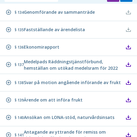
Genomförande av sammanträde
§ 134
Fastställande av ärendelista
§ 135
Ekonomirapport
§ 136
Medelpads Räddningstjänstförbund,
§ 137
hemställan om utökad medelsram för 2022
Svar på motion angående införande av frukt
§ 138
Ärende om att införa frukt
§ 139
Ansökan om LONA-stöd, naturvårdsinsats
§ 140
Antagande av yttrande för remiss om
§ 141