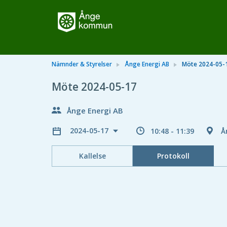
Nämnder & Styrelser
Ånge Energi AB
Möte 2024-05-
Möte 2024-05-17
Ånge Energi AB
2024-05-17
10:48 - 11:39
Å
Kallelse
Protokoll