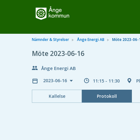
Nämnder & Styrelser
Ånge Energi AB
Möte 2023-06-
Möte 2023-06-16
Ånge Energi AB
2023-06-16
11:15 - 11:30
P
Kallelse
Protokoll