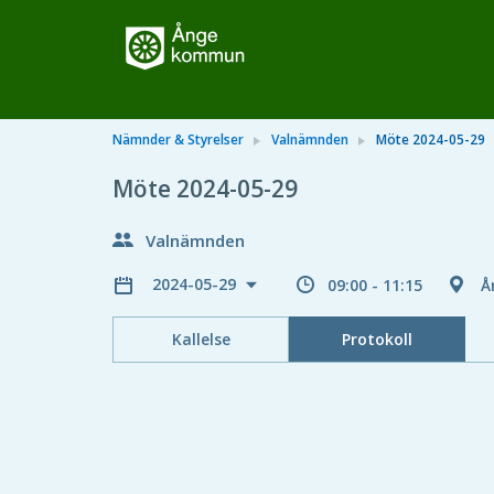
Nämnder & Styrelser
Valnämnden
Möte 2024-05-29
Möte 2024-05-29
Valnämnden
2024-05-29
09:00 - 11:15
Å
Kallelse
Protokoll