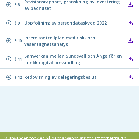
Revisionsrapport, granskning av investering
§ 8
av badhuset
Uppföljning av persondataskydd 2022
§ 9
Internkontrollplan med risk- och
§ 10
väsentlighetsanalys
Samverkan mellan Sundsvall och Ånge för en
§ 11
jämlik digital omvandling
Redovisning av delegeringsbeslut
§ 12
Vi använder cookies på denna webbplats för att förbättra din