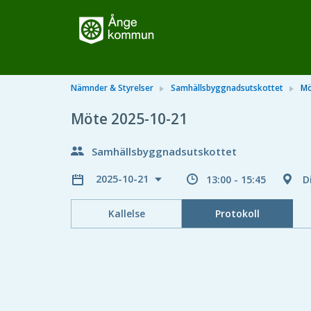
Nämnder & Styrelser
Samhällsbyggnadsutskottet
Mö
Möte 2025-10-21
Samhällsbyggnadsutskottet
2025-10-21
13:00 - 15:45
D
Kallelse
Protokoll